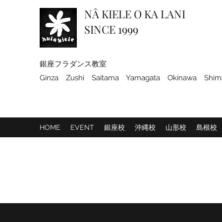
NÂ KIELE O KA LANI
SINCE 1999
銀座フラダンス教室​​
​Ginza Zushi Saitama Yamagata Okinawa Shim
HOME
EVENT
銀座校
沖縄校
山形校
島根校