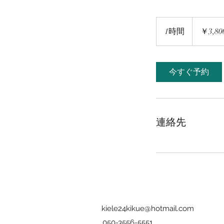
3,800
円
1時間
1
￥3,80
時
今すぐ予約
連絡先
kiele24kikue@hotmail.com
050-3556-5551